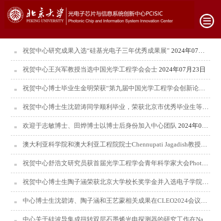
祝贺中心研究成果入选“硅基光电子三年优秀成果展”
2024年07月23日
祝贺中心王兴军教授当选中国光学工程学会会士
2024年07月23日
祝贺中心博士毕业生金明荣获“第九届中国光学工程学会创新论文奖（优博）”
祝贺中心博士生沈碧涛同学顺利毕业，荣获北京市优秀毕业生等荣誉，并获选“博新计划”
欢迎于志敏博士、田烨博士以博士后身份加入中心团队
2024年07月01日
澳大利亚科学院和澳大利亚工程院院士Chennupati Jagadish教授一行到访区域光纤通信网与新型光通信系统国家重点实验室
祝贺中心舒浩文研究员获首届光学工程学会青年科学家大会PhotoniX Prize奖
祝贺中心博士生陶子涵荣获北京大学校长奖学金并入选电子学院2024年“学术十杰”
中心博士生沈碧涛、陶子涵和王艺蒙相关成果在CLEO2024会议展示
2
中心关于硅波导集成扭转双层石墨烯光电探测器的研究工作在Nature Communications期刊上发表